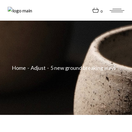
0
Home
Adjust
5 new ground breaking ways