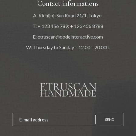
Contact informations
A: Kichijoji Sun Road 21/1, Tokyo.
T: + 123 456 789: + 123 456 8788
E:
etruscan@qodeinteractive.com
W: Thursday to Sunday – 12.00 – 20.00h.
SEND